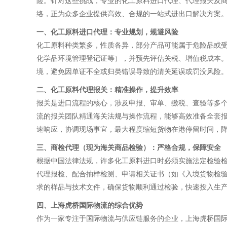
险。针对这些挑战，专业的化工原料进口代理、代理报关及
络，正为众多企业提供高效、合规的一站式进出口解决方案
一、化工原料进口代理：专业规划，规避风险
化工原料种类繁多，性质各异，部分产品可能属于危险品或
化学品环境管理登记证等），并预先评估关税、增值税成本。
境，避免因单证不全或归类错误导致的清关延误或罚没风险
二、化工原料代理报关：精准操作，提升效率
报关是进口流程的核心，涉及申报、审单、缴税、查验等多
流的报关团队精通海关法规与操作流程，能够高效准备全套
速响应，协调现场事宜，最大程度缩短货物在港停留时间，
三、商检代理（现为海关商品检验）：严格合规，保障安全
根据中国法律法规，许多化工原料进口时必须实施法定检验
代理报检、配合抽样检测、申请相关证书（如《入境货物检
求的样品与技术文件，确保货物顺利通过检验，快速投入生
四、上海虎桥国际物流的综合优势
作为一家专注于国际物流与供应链服务的企业，上海虎桥国