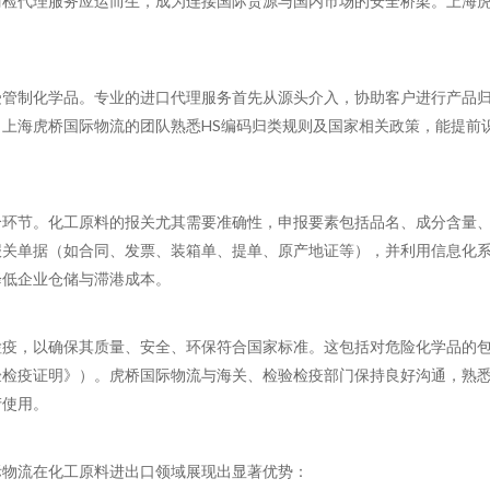
商检代理服务应运而生，成为连接国际货源与国内市场的安全桥梁。上海
。
受管制化学品。专业的进口代理服务首先从源头介入，协助客户进行产品
上海虎桥国际物流的团队熟悉HS编码归类规则及国家相关政策，能提前
。
个环节。化工原料的报关尤其需要准确性，申报要素包括品名、成分含量
报关单据（如合同、发票、装箱单、提单、原产地证等），并利用信息化
降低企业仓储与滞港成本。
检疫，以确保其质量、安全、环保符合国家标准。这包括对危险化学品的
验检疫证明》）。虎桥国际物流与海关、检验检疫部门保持良好沟通，熟
产使用。
际物流在化工原料进出口领域展现出显著优势：